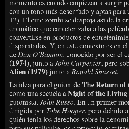
momento es cuando empiezan a surgir pel
con un tono más desenfado y aptas para
13). El cine zombi se despoja así de la cri
dramático que caracterizaba a las pelícu
convertirse en productos de entretenimie
disparatados. Y, en este contexto es en e
de
Dan O'Bannon
, conocido por ser el 
(1974)
, junto a
John Carpenter
, pero so
Alien (1979)
junto a
Ronald Shusset
.
The Return of 
La idea para el guion de
Night of the Livin
como una secuela a
guionista,
John Russo
. En un primer mo
dirigida por
Tobe Hooper
, pero debido a
quién tenía los derechos sobre la denom
para sus películas, este proyecto se retra