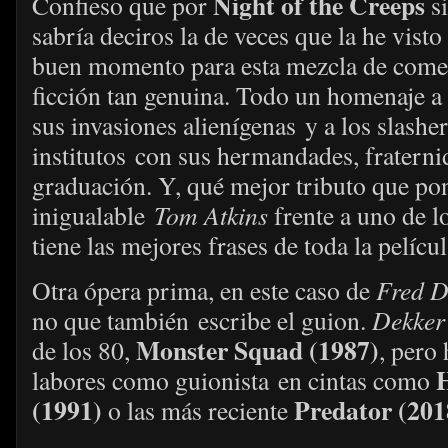
Night of the Creeps
Confieso que por
si
sabría deciros la de veces que la he vis
buen momento para esta mezcla de comedi
ficción tan genuina. Todo un homenaje a 
sus invasiones alienígenas y a los slashe
institutos con sus hermandades, fraternid
graduación. Y, qué mejor tributo que pon
inigualable
Tom Atkins
frente a uno de l
tiene las mejores frases de toda la películ
Otra ópera prima, en este caso de
Fred 
no que también escribe el guion.
Dekke
Monster Squad (1987)
de los 80,
, pero
H
labores como guionista en cintas como
(1991)
Predator (201
o las más reciente