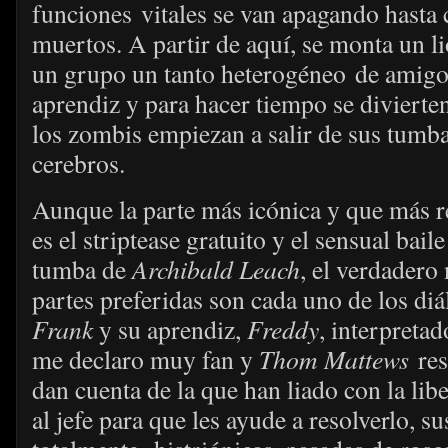
funciones vitales se van apagando hasta 
muertos. A partir de aquí, se monta un 
un grupo un tanto heterogéneo de amigos 
aprendiz y para hacer tiempo se divierte
los zombis empiezan a salir de sus tumb
cerebros.
Aunque la parte más icónica y que más r
es el striptease gratuito y el sensual bai
tumba de
Archibald Leach
, el verdader
partes preferidas son cada uno de los di
Frank
y su aprendiz,
Freddy
, interpreta
me declaro muy fan y
Thom Mattews
res
dan cuenta de la que han liado con la lib
al jefe para que les ayude a resolverlo, s