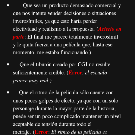
Que sea un producto demasiado comercial y
que nos intente vender decisiones o situaciones
inverosímiles, ya que esto haría perder
efectividad y realismo a la propuesta.
(
Acierto en
parte
: El final me parece totalmente inverosímil
y le quita fuerza a una película que, hasta ese
momento, me estaba funcionando.)
Que el tiburón creado por CGI no resulte
Error
suficientemente creíble.
(
:
el escualo
parece muy real.
)
Que el ritmo de la película sólo cuente con
unos pocos golpes de efecto, ya que con un solo
personaje durante la mayor parte de la historia,
puede ser un poco complicado mantener un nivel
aceptable de tensión durante todo el
Error
metraje.
(
:
El ritmo de la película es