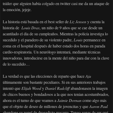
tráiler que alguien había colgado en twitter casi me da un ataque de
la emoción, jejeje.
La historia está basada en el best seller de
Liz Jensen
y cuenta la
historia de
Louis Drax
, un niño de 9 años que se cae desde un
acantilado el día de su cumpleaños. Mientras la policía investiga lo
sucedido y el paradero de su violento padre,
Louis
permanece en
coma en el hospital después de haber estado dos horas en parada
cardio-respiratoria. Un neurólogo intentará, mediante técnicas
innovadoras, introducirse en la mente del niño para dar con la clave
de lo sucedido…
La verdad es que las elecciones de reparto que hace
Aja
últimamente son bastante peculiares. Si en sus anteriores trabajos
intentó que
Elijah Wood
y
Daniel Radcliff
abandonasen la imagen
de chicos buenos y bondadosos a la que nos tenían acostumbrados,
ahora es el turno de que veamos a
Jaimie Dornan
como algo más
que el objeto de deseo de millones de jovencitas y que
Aaron Paul
abandone su papel de drogadicto macarra. Tengo ganas de ver qué