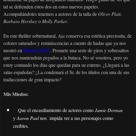
tal se defienden estos dos en estos nuevos papeles.
Acompañándoles tenemos a actores de la talla de
Oliver Platt
,
Barbara Hershey
o
Molly Parker
.
En este thriller sobrenatural,
Aja
conserva esa estética preciosita, de
colores saturados y reminiscencias a cuento de hadas que ya nos
Horns (2013)
mostró en
. Promete una serie de giros y sobresaltos
que nos mantendrán pegados a la butaca. No sé vosotros, pero yo
estoy contando los días que quedan para su estreno. ¿Llegará a las
salas españolas? ¿La condenará el Sr. de los títulos con una de sus
traducciones de gran impacto?
Mis Miedos:
Que el encasillamiento de actores como
Jamie Dornan
y
Aaron Paul
nos impida ver a sus personajes como
creíbles.