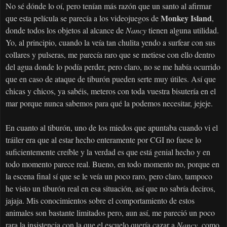
No sé dónde lo oí, pero tenían más razón que un santo al afirmar
Monkey Island
que esta película se parecía a los videojuegos de
,
donde todos los objetos al alcance de
Nancy
tienen alguna utilidad.
Yo, al principio, cuando la veía tan chulita yendo a surfear con sus
collares y pulseras, me parecía raro que se metiese con ello dentro
del agua donde lo podía perder, pero claro, no se me había ocurrido
que en caso de ataque de tiburón pueden serte muy útiles. Así que
chicas y chicos, ya sabéis, meteros con toda vuestra bisutería en el
mar porque nunca sabemos para qué la podemos necesitar, jejeje.
En cuanto al tiburón, uno de los miedos que apuntaba cuando vi el
tráiler era que al estar hecho enteramente por CGI no fuese lo
suficientemente creíble y la verdad es que está genial hecho y en
todo momento parece real. Bueno, en todo momento no, porque en
la escena final sí que se le veía un poco raro, pero claro, tampoco
he visto un tiburón real en esa situación, así que no sabría deciros,
jajaja. Mis conocimientos sobre el comportamiento de estos
animales son bastante limitados pero, aun así, me pareció un poco
rara la insistencia con la que el escuelo quería cazar a
Nancy
, como