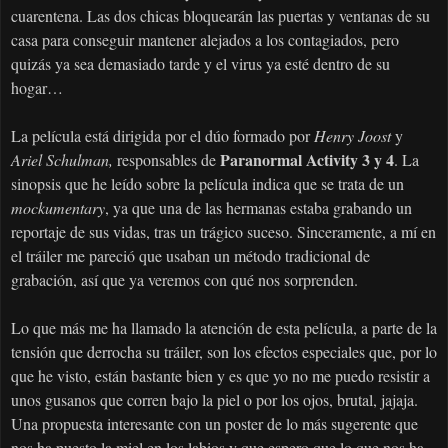
cuarentena. Las dos chicas bloquearán las puertas y ventanas de su
casa para conseguir mantener alejados a los contagiados, pero
quizás ya sea demasiado tarde y el virus ya esté dentro de su
hogar…
La película está dirigida por el dúo formado por
Henry Joost
y
Paranormal Activity 3 y 4
Ariel Schulman,
responsables de
. La
sinopsis que he leído sobre la película indica que se trata de un
mockumentary
, ya que una de las hermanas estaba grabando un
reportaje de sus vidas, tras un trágico suceso. Sinceramente, a mí en
el tráiler me pareció que usaban un método tradicional de
grabación, así que ya veremos con qué nos sorprenden.
Lo que más me ha llamado la atención de esta película, a parte de la
tensión que derrocha su tráiler, son los efectos especiales que, por lo
que he visto, están bastante bien y es que yo no me puedo resistir a
unos gusanos que corren bajo la piel o por los ojos, brutal, jajaja.
Una propuesta interesante con un poster de lo más sugerente que
nos ha puesto la miel en los labios y que espero que lo que nos ha