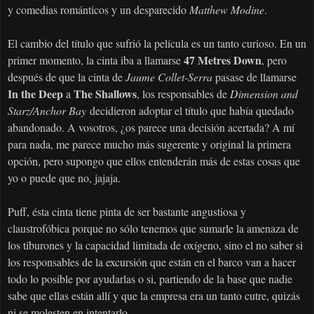
y comedias románticos y un desparecido
Matthew Modine
.
El cambio del título que sufrió la película es un tanto curioso. En un
47 Metres Down
primer momento, la cinta iba a llamarse
, pero
después de que la cinta de
Jaume Collet-Serra
pasase de llamarse
In the Deep
The Shallows
a
, los responsables
de
Dimension and
Starz/Anchor Bay
decidieron adoptar el título que había quedado
abandonado. A vosotros, ¿os parece una decisión acertada? A mí
para nada, me parece mucho más sugerente y original la primera
opción, pero supongo que ellos entenderán más de estas cosas que
yo o puede que no, jajaja.
Puff, ésta cinta tiene pinta de ser bastante angustiosa y
claustrofóbica porque no sólo tenemos que sumarle la amenaza de
los tiburones y la capacidad limitada de oxígeno, sino el no saber si
los responsables de la excursión que están en el barco van a hacer
todo lo posible por ayudarlas o si, partiendo de la base que nadie
sabe que ellas están allí y que la empresa era un tanto cutre, quizás
ni se molesten en intentarlo.