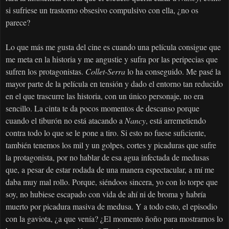
si sufriese un trastorno obsesivo compulsivo con ella, ¿no os
parece?
Lo que más me gusta del cine es cuando una película consigue que
me meta en la historia y me angustie y sufra por las peripecias que
sufren los protagonistas.
Collet-Serra
lo ha conseguido. Me pasé la
mayor parte de la película en tensión y dado el entorno tan reducido
en el que trascurre las historia, con un único personaje, no era
sencillo. La cinta te da pocos momentos de descanso porque
cuando el tiburón no está atacando a
Nancy
, está arremetiendo
contra todo lo que se le pone a tiro. Si esto no fuese suficiente,
también tenemos los mil y un golpes, cortes y picaduras que sufre
la protagonista, por no hablar de esa agua infectada de medusas
que, a pesar de estar rodada de una manera espectacular, a mí me
daba muy mal rollo. Porque, siéndoos sincera, yo con lo torpe que
soy, no hubiese escapado con vida de ahí ni de broma y habría
muerto por picadura masiva de medusa. Y a todo esto, el episodio
con la gaviota, ¿a que venía? ¿El momento ñoño para mostrarnos lo