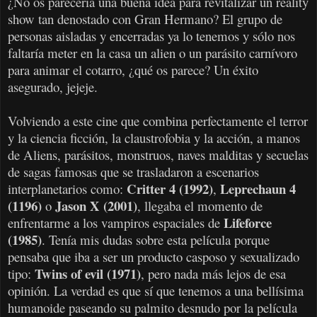
¿No os parecería una buena idea para revitalizar un reality
show tan denostado con Gran Hermano? El grupo de
personas aisladas y encerradas ya lo tenemos y sólo nos
faltaría meter en la casa un alien o un parásito carnívoro
para animar el cotarro, ¿qué os parece? Un éxito
asegurado, jejeje.
Volviendo a este cine que combina perfectamente el terror
y la ciencia ficción, la claustrofobia y la acción, a manos
de Aliens, parásitos, monstruos, naves malditas y secuelas
de sagas famosas que se trasladaron a escenarios
Critter 4 (1992)
Leprechaun 4
interplanetarios como:
,
(1196)
Jason X (2001)
o
, llegaba el momento de
Lifeforce
enfrentarme a los vampiros espaciales de
(1985)
. Tenía mis dudas sobre esta película porque
pensaba que iba a ser un producto casposo y sexualizado
Twins of evil (1971)
tipo:
, pero nada más lejos de esa
opinión. La verdad es que sí que tenemos a una bellísima
humanoide paseando su palmito desnudo por la película