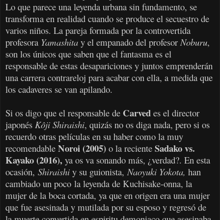
Lo que parece una leyenda urbana sin fundamento, se
transforma en realidad cuando se produce el secuestro de
varios niños. La pareja formada por la controvertida
profesora
Yamashita
y el empanado del profesor
Noburu
,
son los únicos que saben que e
l fantasma es el
responsable de estas desapariciones y juntos emprenderán
una carrera contrareloj para acabar con ella, a medida que
los cadaveres se van apilando.
Carved
Si os digo que el responsable de
es el director
japonés
Kôji Shiraishi
, quizás no os diga nada, pero si os
recuerdo otras películas en su haber como la muy
Noroi (2005)
Sadako vs.
recomendable
o la reciente
Kayako (2016),
ya os va sonando más, ¿verdad?. En esta
ocasión,
Shiraishi
y su guionista,
Naoyuki Yokota,
han
cambiado un poco
la leyenda de Kuchisake-onna, la
mujer de la boca cortada, ya que en origen era una mujer
que fue asesinada y mutilada por su esposo y regresó de
la muerte convertida en espiritu demoniaco que asesinaba