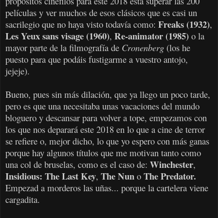
propósitos cinéfilos para este 2018 está superar las 200
películas y ver muchos de esos clásicos que es casi un
Freaks (1932)
sacrilegio que no haya visto todavía como:
,
Les Yeux sans visage (1960)
Re-animator (1985)
,
o la
mayor parte de la filmografía de
Cronenberg
(los he
puesto para que podáis fustigarme a vuestro antojo,
jejeje).
Bueno, pues sin más dilación, que ya llego un poco tarde,
pero es que una necesitaba unas vacaciones del mundo
bloguero y descansar para volver a tope, empezamos con
los que nos deparará este 2018 en lo que a cine de terror
se refiere o, mejor dicho, lo que yo espero con más ganas
porque hay algunos títulos que me motivan tanto como
Winchester
una col de bruselas, como es el caso de:
,
Insidious: The Last Key
The Nun
The Predator.
,
o
Empezad a morderos las uñas... porque la cartelera viene
cargadita.