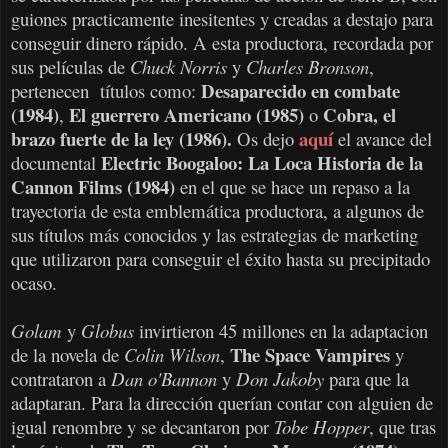
guiones practicamente inesitentes y creadas a destajo para
conseguir dinero rápido. A esta productora, recordada por
sus películas de
Chuck Norris
y
Charles Bronson
,
Desaparecido en combate
p
ertenecen títulos como:
(1984)
El guerrero Americano (1985)
Cobra, el
,
o
brazo fuerte de la ley (1986).
aquí
Os dejo
el avance del
Electric Boogaloo: La Loca Historia de la
documental
Cannon Films (1984)
en el que se hace un repaso a la
trayectoria de esta emblemática productora, a algunos de
sus títulos más conocidos y las estrategias de marketing
que utilizaron para conseguir el éxito hasta su precipitado
ocaso.
Golam
y
Globus
invirtieron 45 millones en la adaptacion
The Space Vampires
de la novela de
Colin Wilson
,
y
contrataron a
Dan o'Bannon
y
Don Jakoby
para que la
adaptaran. Para la dirección querían contar con alguien de
igual renombre y se decantaron por
Tobe Hopper
, que tras