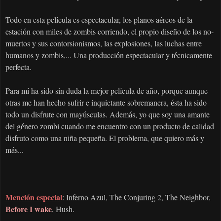
Todo en esta pel
cula es espectacular, los planos a
reos de la
í
é
estaci
n con miles de zombis corriendo, el propio dise
o de los no-
ó
ñ
muertos y sus contorsionismos, las explosiones, las luchas entre
humanos y zombis,... Una producci
n espectacular y t
cnicamente
ó
é
perfecta.
Para m
ha sido sin duda la mejor pel
cula de a
o, porque aunque
í
í
ñ
otras me han hecho sufrir e inquietante sobremanera,
sta ha sido
é
todo un disfrute con may
sculas. Adem
s, yo que soy una amante
ú
á
del g
nero zombi cuando me encuentro con un producto de calidad
é
disfruto como una ni
a peque
a. El problema, que quiero m
s y
ñ
ñ
á
m
s...
á
Mención especial
: Inferno Azul, The Conjuring 2, The Neighbor,
Before I wake
, Hush.