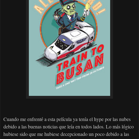
Cuando me enfrent
a esta pel
cula ya ten
a el hype por las nubes
é
í
í
debido a las buenas noticias que le
a en todos lados. Lo m
s l
gico
í
á
ó
hubiese sido que me hubiese decepcionado un poco debido a las