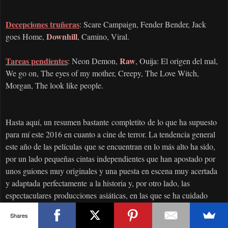
Decepciones truñeras
: Scare Campaign, Fender Bender, Jack
Downhill
goes Home,
, Camino, Viral.
Tareas pendientes
Raw
: Neon Demon,
, Ouija: El origen del mal,
We go on, The eyes of my mother, Creepy, The Love Witch,
Morgan, The look like people.
Hasta aquí, un resumen bastante completito de lo que ha supuesto
para mí este 2016 en cuanto a cine de terror. La tendencia general
este año de las películas que se encuentran en lo más alto ha sido,
por un lado pequeñas cintas independientes que han apostado por
unos guiones muy originales y una puesta en escena muy acertada
y adaptada perfectamente a la historia y, por otro lado, las
espectaculares producciones asiáticas, en las que se ha cuidado
hasta el mas mínimo detalle y no han reparado en gastos.
Mi
Shares
valoración general es que el 2016 no ha sido un mal año para el