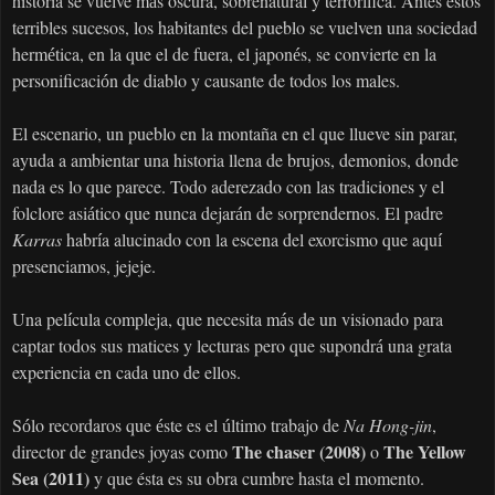
historia se vuelve m
s oscura, sobrenatural y terror
fica. Antes estos
á
í
terribles sucesos, los habitantes del pueblo se vuelven una sociedad
herm
tica, en la que el de fuera, el japon
s, se convierte en la
é
é
personificaci
n de diablo y causante de todos los males.
ó
El escenario, un pueblo en la monta
a en el que llueve sin parar,
ñ
ayuda a ambientar una historia llena de brujos, demonios, donde
nada es lo que parece. Todo aderezado con las tradiciones y el
folclore asi
tico que nunca dejar
n de sorprendernos. El padre
á
á
Karras
habr
a alucinado con la escena del exorcismo que aqu
í
í
presenciamos, jejeje.
Una pel
cula compleja, que necesita m
s de un visionado para
í
á
captar todos sus matices y lecturas pero que supondr
una grata
á
experiencia en cada uno de ellos.
S
lo recordaros que
ste es el
ltimo trabajo de
Na Hong-jin
,
ó
é
ú
The chaser (2008)
The Yellow
director de grandes joyas como
o
Sea (2011)
y que ésta es su obra cumbre hasta el momento.