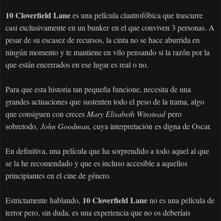
10 Cloverfield Lane
es una pel
cula clautrof
bica que trascurre
í
ó
casi exclusivamente en un bunker
en el que conviven 3 personas. A
pesar de su escasez de recursos, la cinta no se hace aburrida en
ning
n momento y te mantiene en vilo pensando si la raz
n por la
ú
ó
que est
n encerrados en ese lugar es real o no.
á
Para que esta historia tan peque
a funcione, necesita de una
ñ
grandes actuaciones que sustenten todo el peso de la trama, algo
que consiguen con creces
Mary Elisabeth Winstead
pero
sobretodo,
John Goodman,
cuya
interpretación
es digna de Oscar
.
En definitiva, una pel
cula que ha sorprendido a todo aquel al que
í
se la he recomendado y que es incluso accesible a aquellos
principiantes en el cine de g
nero.
é
10 Cloverfield Lane
Estrictamente
hablando,
no es una pel
cula de
í
terror pero, sin duda, es una experiencia que no os deber
ais
í