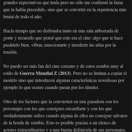
grandes expectativas que ten
a pero no s
lo me confirm
la fama
í
ó
ó
que la hab
a precedido, sino que se convirtió en la experiencia más
í
brutal de todo el año.
Hac
a tiempo que no disfrutaba tanto en una sala atiborrada de
í
gente y recuerdo que pens
que esto era el cine: algo que te hace
é
pas
rtelo bien, vibrar, emocionarte y morderte las u
as por la
á
ñ
tensi
n.
ó
No puedo ser m
s fan del cine coreano y de estos zombis muy al
á
Guerra Mundial Z (2013)
estilo de
. Pero no se limitan a copiar el
modelo sino que introducen algunas caracter
sticas novedosas por
í
ejemplo lo que ocurre cuando pasan por los t
neles.
ú
Otro de los factores que la convierten en una ganadora son los
personajes con los que consigues encari
arte y con los que
ñ
verdaderamente sufres cuando alguna de ellos no consigue salvarse
de la horda de zombis. Esto es posible gracias a un elenco de
actores extraordinarios y a una buena definición de sus personajes.