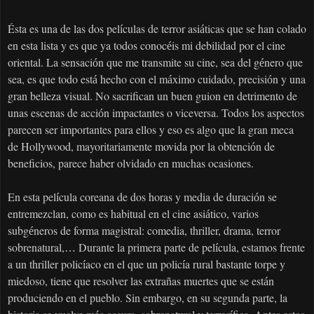
Ésta es
una de las dos pel
culas de terror asi
ticas que se han colado
í
á
en esta lista y es que ya todos conoc
is mi debilidad por el cine
é
oriental. La sensaci
n que me transmite su cine, sea del g
nero que
ó
é
sea, es que todo est
hecho con el m
ximo cuidado, precisi
n y una
á
á
ó
gran belleza visual. No sacrifican un buen guion en detrimento de
unas escenas de acci
n impactantes o viceversa. Todos los aspectos
ó
parecen ser importantes para ellos y eso es algo que la gran meca
de Hollywood, mayoritariamente movida por la obtenci
n de
ó
beneficios, parece haber olvidado en muchas ocasiones.
En esta pel
cula coreana de dos horas y media de duraci
n se
í
ó
entremezclan, como es habitual en el cine asi
tico, varios
á
subg
neros de forma magistral: comedia, thriller, drama, terror
é
sobrenatural,
Durante la primera parte de pel
cula, estamos frente
…
í
a un thriller polic
aco en el que un polic
a rural bastante torpe y
í
í
miedoso, tiene que resolver las extra
as muertes que se est
n
ñ
á
produciendo en el pueblo. Sin embargo, en su segunda parte, la