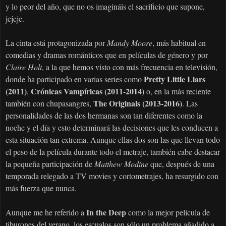
y lo peor del año, que no os imagináis el sacrificio que supone,
jejeje.
La cinta está protagonizada por
Mandy Moore
, más habitual en
comedias y dramas románticos que en películas de género y por
Claire Holt
, a la que hemos visto con más frecuencia en televisión,
Pretty Little Liars
donde ha participado en varias series como
(2011)
Crónicas Vampíricas (2011-2014)
,
o, en la más reciente
The Originals (2013-2016)
también con chupasangres,
. Las
personalidades de las dos hermanas son tan diferentes como la
noche y el día y esto determinará las decisiones que les conducen a
esta situación tan extrema. Aunque ellas dos son las que llevan todo
el peso de la película durante todo el metraje, también cabe destacar
la pequeña participación de
Matthew Modine
que, después de una
temporada relegado a TV movies y cortometrajes, ha resurgido con
más fuerza que nunca.
In the Deep
Aunque me he referido a
como la mejor película de
tiburones del verano, los escualos son sólo un problema añadido a