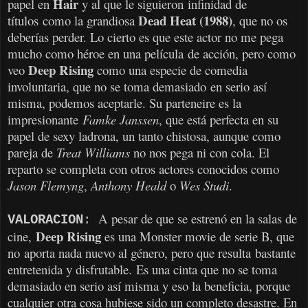
Hair
papel en
y al que le siguieron infinidad de
Dead Heat (1988)
títulos como la grandiosa
, que no os
deberías perder. Lo cierto es que este actor no me pega
mucho como héroe en una película de acción, pero como
Deep Rising
veo
como una especie de comedia
involuntaria, que no se toma demasiado en serio así
misma, podemos aceptarle. Su parteneire es la
impresionante
Famke Janssen
, que está perfecta en su
papel de sexy ladrona, un tanto chistosa, aunque como
pareja de
Treat Williams
no nos pega ni con cola. El
reparto se completa con otros actores conocidos como
Jason Flemyng
,
Anthony Heald
o
Wes Studi
.
A pesar de que se estrenó en la salas de
VALORACION
:
Deep Rising
cine,
es una Monster movie de serie B, que
no
aporta nada nuevo al género, pero que resulta bastante
entretenida y disfrutable. Es una cinta que no se toma
demasiado en serio así misma y eso la beneficia, porque
cualquier otra cosa hubiese sido un completo desastre. En