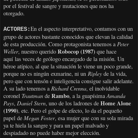
por el festival de sangre y mutaciones que nos ha
otorgado.
En el aspecto interpretativo, contamos con un
ACTORES:
grupo de actores bastante conocidos que elevan la calidad
de esta producción. Como protagonista tenemos a
Peter
Robocop (1987)
Weller
, nuestro querido
que hace
aquí las veces de geólogo encargado de la misión. Un
héroe atípico, al que la situación le viene un poco grande,
porque no es ningún exmarine, ni un
Ripley
de la vida,
pero que con tensón e inteligencia consigue salir adelante.
A su lado tenemos a
Richard Crenna
, el inolvidable
Rambo
coronel
Trautman
de
, a la guapísima
Amanda
Home Alone
Pays
,
Daniel Stern
, uno de los ladrones de
(1990)
, etc. Pero el golpe de efecto, lo da el pequeño
papel de
Megan Foster
, esa mujer que con su sola mirada
ya te hiela la sangre y para un papel malvado y
despiadado no puede haber mejor elección.