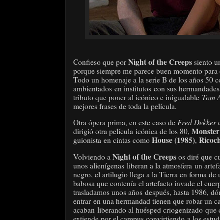
Night of the Creeps
Confieso que por
siento un
porque siempre me parece buen momento para es
Todo un homenaje a la serie B de los años 50 co
ambientados en institutos con sus hermandades, 
Tom A
tributo que poner al icónico e inigualable
mejores frases de toda la película.
Fred Dekker
Otra ópera prima, en este caso de
Monster
dirigió otra película icónica de los 80,
House (1985)
Ricoch
guionista en cintas como
,
Night of the Creeps
Volviendo a
os diré que c
unos alienígenas liberan a la atmosfera un arte
negro, el artilugio llega a la Tierra en forma de
babosa que contenía el artefacto invade el cuer
trasladamos unos años después, hasta 1986, 
entrar en una hermandad tienen que robar un ca
acaban liberando al huésped criogenizado que con
extiende por el campus convirtiendo a los estudi