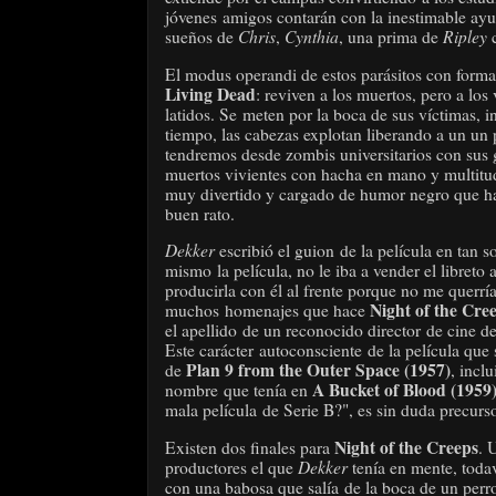
jóvenes amigos contarán con la inestimable ayu
Chris
Cynthia
Ripley
sueños de
,
, una prima de
El modus operandi de estos parásitos con forma
Living Dead
: reviven a los muertos, pero a los 
latidos. Se
meten por la boca de sus víctimas, i
tiempo, las cabezas explotan liberando a un un
tendremos desde zombis universitarios con sus g
muertos vivientes con hacha en mano y multitud
muy divertido y cargado de humor negro que hac
buen rato.
Dekker
escribió el guion de la película en tan 
mismo
la película
, no le iba a vender el libret
producirla con él al frente porque no me querrí
Night of the Cre
muchos homenajes que hace
el apellido de un reconocido director de cine de
Este carácter autoconsciente de la película que 
Plan 9 from the Outer Space (1957)
de
, incl
A Bucket of Blood (1959
nombre que tenía en
mala película de Serie B?", es sin duda precur
Night of the Creeps
Existen dos finales para
. 
Dekker
productores el que
tenía en mente, toda
con una babosa que salía de la boca de un perro