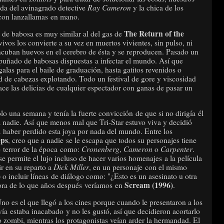
Ray Cameron
da del avinagrado detective
y la chica de los
con lanzallamas en mano.
The Return of the
 de babosa es muy similar al del gas de
vivos los convierte a su vez en muertos vivientes, sin pulso, ni
ncuban huevos en el cerebro de ésta y se reproducen. Pasado un
 puñado de babosas dispuestas a infectar el mundo. Así que
alas para el baile de graduación, hasta gatitos revenidos o
 de cabezas explotando. Todo un festival de gore y viscosidad
e las delicias de cualquier espectador con ganas de pasar un
solo una semana y tenía la fuerte convicción de que si no dirigía
él
o a nadie. Así que menos mal que Tri-Star estuvo viva y decidió
a haber perdido esta joya por nada del mundo. Entre los
eps
, creo que a nadie
se le escapa que todos su personajes tiene
Cronenberg
Cameron
Carpenter
 terror de la época
como:
,
o
.
se permite el lujo incluso de hacer varios homenajes a la película
Dick Miller
uir en su reparto a
, en un personaje con el mismo
)
o incluir líneas de diálogo como: "¿Esto es un asesinato u otra
Scream (1996)
sora de lo que años después veríamos en
.
Uno es el que llegó a los cines porque cuando le presentaron a los
vía estaba inacabado y no les gustó, así que decidieron acortarlo
 zombi, mientras los protagonistas veían arder la hermandad. El