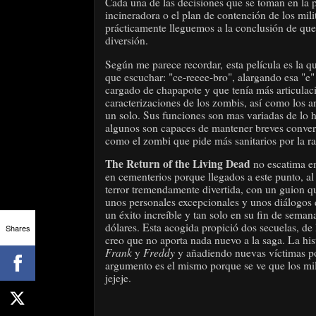
Cada una de las decisiones que se toman en la p
incineradora o el plan de contención de los mil
prácticamente lleguemos a la conclusión de que 
diversión.
Según me parece recordar, esta película es la q
que escuchar: "ce-reeee-bro", alargando esa "e"
cargado de chapapote y que tenía más articulac
caracterizaciones de los zombis, así como los a
un solo. Sus funciones son mas variadas de lo h
algunos son capaces de mantener breves convers
como el zombi que pide más sanitarios por la r
The Return of the Living Dead
no escatima e
en cementerios porque llegados a este punto, al
terror tremendamente divertida, con un guion qu
unos personales excepcionales y unos diálogos
un éxito increíble y tan solo en su fin de sema
dólares. Esta acogida propició dos secuelas, de
Shares
creo que no aporta nada nuevo a la saga. La his
Frank
Freddy
y
y añadiendo nuevas víctimas pot
argumento es el mismo porque se ve que los mil
jejeje.