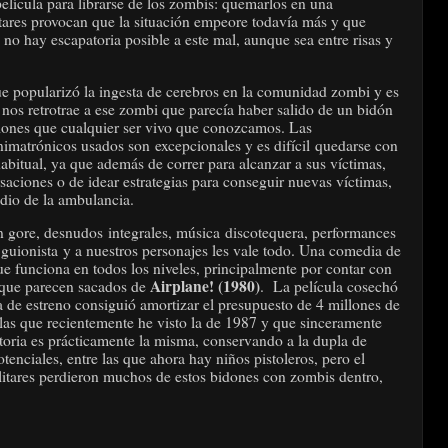
elícula para librarse de los zombis: quemarlos en una
itares provocan que la situación empeore todavía más y que
no hay escapatoria posible a este mal, aunque sea entre risas y
ue popularizó la ingesta de cerebros en la comunidad zombi y es
 nos retrotrae a ese zombi que parecía haber salido de un bidón
iones que cualquier ser vivo que conozcamos. Las
nimatrónicos usados son excepcionales y es difícil quedarse con
abitual, ya que además de correr para alcanzar a sus víctimas,
aciones o de idear estrategias para conseguir nuevas víctimas,
adio de la ambulancia.
n gore, desnudos integrales, música discotequera, performances
 guionista y a nuestros personajes les vale todo. Una comedia de
e funciona en todos los niveles, principalmente por contar con
Airplane! (1980)
 que parecen sacados de
. La película cosechó
na de estreno consiguió amortizar el presupuesto de 4 millones de
 las que recientemente he visto la de 1987 y que sinceramente
toria es prácticamente la misma, conservando a la dupla de
enciales, entre las que ahora hay niños pistoleros, pero el
itares perdieron muchos de estos bidones con zombis dentro,