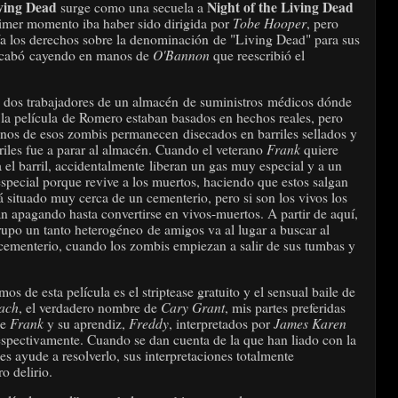
iving Dead
Night of the Living Dead
surge como una secuela a
Tobe Hooper
rimer momento iba haber sido dirigida por
, pero
ía los derechos sobre la denominación de "Living Dead" para sus
O'Bannon
y acabó cayendo en manos de
que reescribió el
a dos trabajadores de un almacén de suministros médicos dónde
n la película de Romero estaban basados en hechos reales, pero
gunos de esos zombis permanecen disecados en barriles sellados y
Frank
riles fue a parar al almacén. Cuando el veterano
quiere
ña el barril, accidentalmente liberan un gas muy especial y a un
special porque revive a los muertos, haciendo que estos salgan
á situado muy cerca de un cementerio, pero si son los vivos los
an apagando hasta convertirse en vivos-muertos. A partir de aquí,
upo un tanto heterogéneo de amigos va al lugar a buscar al
 cementerio, cuando los zombis empiezan a salir de sus tumbas y
 de esta película es el striptease gratuito y el sensual baile de
ach
Cary Grant
, el verdadero nombre de
, mis partes preferidas
Frank
Freddy
James Karen
de
y su aprendiz,
, interpretados por
spectivamente. Cuando se dan cuenta de la que han liado con la
 les ayude a resolverlo, sus interpretaciones totalmente
ro delirio.