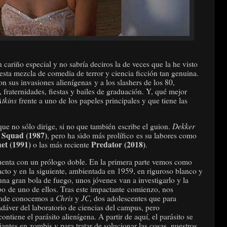
 cariño especial y no sabría deciros la de veces que la he visto
ta mezcla de comedia de terror y ciencia ficción tan genuina.
n sus invasiones alienígenas y a los slashers de los 80,
fraternidades, fiestas y bailes de graduación. Y, qué mejor
tkins
frente a uno de los papeles principales y que tiene las
Dekker
que no sólo dirige, si no que también escribe el guion.
 Squad (1987)
, pero ha sido más prolífico es su labores como
et (1991)
Predator (2018)
o las más reciente
.
uenta con un prólogo doble. En la primera parte vemos como
facto y en la siguiente, ambientada en 1959, en riguroso blanco y
 una gran bola de fuego, unos jóvenes van a investigarlo y la
po de uno de ellos. Tras este impactante comienzo, nos
Chris
JC
dónde conocemos a
y
, dos adolescentes que para
dáver del laboratorio de ciencias del campus, pero
tiene el parásito alienígena. A partir de aquí, el parásito se
antes en zombis y para tratar de solucionar las cosas, nuestros