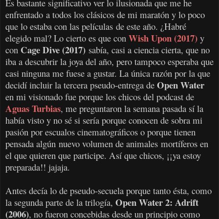
Es bastante significativo ver lo ilusionada que me he
enfrentado a todos los clásicos de mi maratón y lo poco
que lo estaba con las películas de este año. ¿Habré
Wish Upon (2017)
elegido mal? Lo cierto es que con
y
Cage Dive (2017)
con
sabía, casi a ciencia cierta, que no
iba a descubrir la joya del año, pero tampoco esperaba que
casi ninguna me fuese a gustar. La única razón por la que
Open Water
decidí incluir la tercera pseudo-entrega de
en mi visionado fue porque los chicos del podcast de
Aguas Turbias
, me preguntaron la semana pasada sí la
había visto y no sé si sería porque conocen de sobra mi
pasión por escualos cinematográficos o porque tienen
pensada algún nuevo volumen de animales mortíferos en
el que quieren que participe. Así que chicos, ¡¡ya estoy
preparada!! jajaja.
Antes decía lo de pseudo-secuela porque tanto ésta, como
Open Water 2: Adrift
la segunda parte de la trilogía,
(2006)
, no fueron concebidas desde un principio como