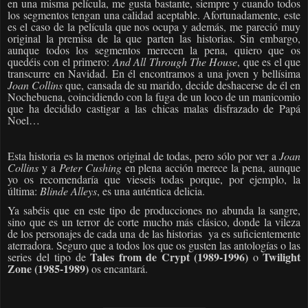
en una misma película, me gusta bastante, siempre y cuando todos
los segmentos tengan una calidad aceptable. Afortunadamente, este
es el caso de la película que nos ocupa y además, me pareció muy
original la premisa de la que parten las historias. Sin embargo,
aunque todos los segmentos merecen la pena, quiero que os
quedéis con el primero:
And All Through The House
, que es el que
transcurre en Navidad. En él encontramos a una joven y bellísima
Joan Collins
que, cansada de su marido, decide deshacerse de él en
Nochebuena, coincidiendo con la fuga de un loco de un manicomio
que ha decidido castigar a las chicas malas disfrazado de Papá
Noel…
Esta historia es la menos original de todas, pero sólo por ver a
Joan
Collins
y a
Peter Cushing
en plena acción merece la pena, aunque
yo os recomendaría que vieseis todas porque, por ejemplo, la
última:
Blinde Alleys
, es una auténtica delicia.
Ya sabéis que en este tipo de producciones no abunda la sangre,
sino que es un terror de corte mucho más clásico, donde la vileza
de los personajes de cada una de las historias
ya es suficientemente
aterradora. Seguro que a todos los que os gusten las antologías o las
Tales from de Crypt (1989-1996)
Twilight
series del tipo de
o
Zone (1985-1989)
os encantará.