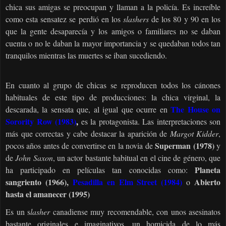
chica sus amigas se preocupan y llaman a la policía. Es increíble
como esta sensatez se perdió en los
slashers
de los 80 y 90 en los
que la gente desaparecía y los amigos o familiares no se daban
cuenta o no le daban la mayor importancia y se quedaban todos tan
tranquilos mientras las muertes se iban sucediendo.
En cuanto al grupo de chicas se reproducen todos los cánones
habituales de este tipo de producciones: la chica virginal, la
The House on
descarada, la sensata que, al igual que ocurre en
Sorority Row (1983)
,
es la protagonista. Las interpretaciones son
más que correctas y cabe destacar la aparición de
Margot Kidder
,
Superman (1978)
pocos años antes de convertirse en la novia de
y
de
John Saxon
, un actor bastante habitual en el cine de género, que
Planeta
ha participado en películas tan conocidas como:
sangriento (1966),
Pesadilla en Elm Street (1984)
Abierto
o
hasta el amanecer (1995)
Es un s
lasher
canadiense muy recomendable, con unos asesinatos
bastante originales e imaginativos, un homicida de lo más