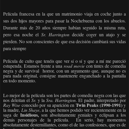
Película francesa en la que un matrimonio viaja en coche junto a
sus dos hijos mayores para pasar la Nochebuena con los abuelos.
Durante más de 20 años siempre habían seguido la misma ruta,
pero esa noche el
Sr. Harrington
decide coger un atajo y se
pierden. No son conscientes de que esa decisión cambiará sus vidas
para siempre
Película de culto que tenéis que ver sí o sí y que a mí me pareció
estupenda. Estamos frente a una
road movie
con tintes de comedia
negra y de survival
horror, con un argumento que, aunque no es
para nada original, consigue mantenerte enganchado a la pantalla
en todo momento.
Lo mejor de la película son los partes de comedia negra con las que
nos deleitan el
Sr.
y la
Sra. Harrington
. El padre, interpretado por
Twin Peaks (1990-1991)
Ray Wise
conocido por su aparición en
y
la madre,
Lin Shaye
, a la que hemos podido ver recientemente en la
Insidious,
saga de
son absolutamente geniales y eclipsan a los
demás personajes de la película.
En serio, hay momentos
absolutamente desternillantes, como el de las confesiones, que es de