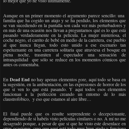
lo mejor que yo he visto últimamente.
Aunque en un primer momento el argumento parece sencillo: una
familia que ha cogido un atajo y se ha perdido, los elementos que
se van sucediendo en la pantalla son cada vez más perturbadores y
en más de una ocasión nos llevan a preguntarnos qué es lo que está
pasando verdaderamente en la película. La mujer misteriosa, el
coche negro, el carrito de bebé en medio de la carretera, ese pueblo
al que nunca llegan, todo esto unido a ese escenario tan
espeluznante en una carretera solitaria que atraviesa el bosque en
plena noche, trasmiten al espectador una sensación de
intranquilidad
que sólo se reduce en los momentos cómicos que
antes os comentaba.
Dead End
En
no hay apenas elementos gore, aquí todo se basa en
la sugestión, en la ambientación, en las expresiones de horror de los
que sí ven lo que está pasando. Y aquí todos esos elementos
funcionan a la perfección creando un entorno de lo más
claustrofóbico,
y eso que estamos al aire libre…
El final puede que os resulte sorprendente o decepcionante,
dependiendo de si habéis visto películas similares o no. A mí no me
desagradó porque, a pesar de que sí que he visto este desenlace en
otras ocasiones, creo que aquí está todo muy bien atado y funciona