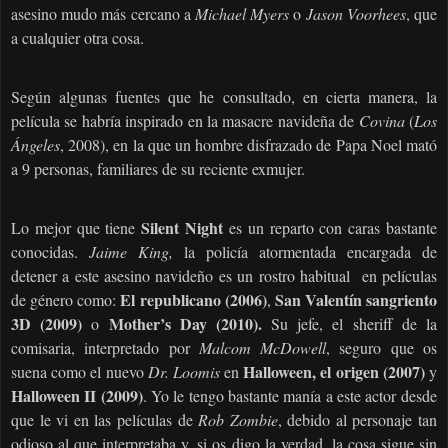
asesino mudo más cercano a
Michael Myers
o
Jason Voorhees
, que
a cualquier otra cosa.
Según algunas fuentes que he consultado, en cierta manera, la
película se habría inspirado en la masacre navideña de
Covina
(
Los
Ángeles
, 2008), en la que un hombre disfrazado de Papa Noel mató
a 9 personas, familiares de su reciente exmujer.
Silent Night
Lo mejor que tiene
es un reparto con caras bastante
conocidas.
Jaime King,
la policía atormentada encargada de
detener a este asesino navideño es un rostro habitual en películas
El republicano (2006)
San Valentín sangriento
de género como:
,
3D (2009)
Mother’s Day (2010).
o
Su jefe, el sheriff de la
comisaria, interpretado por
Malcom McDowell
, seguro que os
Halloween, el origen (2007)
suena como el nuevo
Dr. Loomis
en
y
Halloween II (2009)
. Yo le tengo bastante manía a este actor desde
que le vi en las películas de
Rob Zombie
, debido al personaje tan
odioso al que interpretaba y, si os digo la verdad, la cosa sigue sin