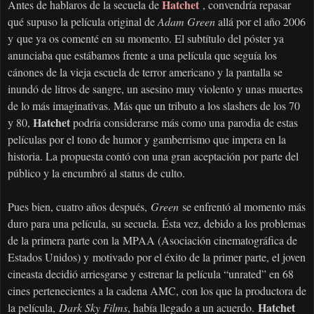
Hatchet
Antes de hablaros de la secuela de
, convendría repasar
qué supuso la película original de
Adam Green
allá po
r el año 2006
y
que ya os comenté en su momento
. El subtítulo del póster ya
anunciaba que estábamos frente a una película que seguía los
cánones de la vieja escuela de terror americano y la pantalla se
inundó de litros de sangre, un asesino muy violento y unas muertes
de lo más imaginativas. Más que un tributo a los slashers de los 70
Hatchet
y 80,
podría considerarse más como una parodia de estas
películas por el tono de humor y gamberrismo que impera en la
historia. La propuesta contó con una gran aceptación por parte del
público y la encumbró al status de culto.
Pues bien, cuatro años después,
Green
se enfrentó al momento más
duro para una película, su secuela. Ésta vez, debido a los problemas
de la primera parte con la
MPAA (Asociación cinematográfica de
Estados Unidos) y
motivado por el éxito de la primer parte
, el joven
cineasta decidió arriesgarse y estrenar la película “unrated” en 68
cines pertenecientes a la cadena AMC, con los que la productora de
Hatchet
la película,
Dark Sky Films
, había llegado a un acuerdo.