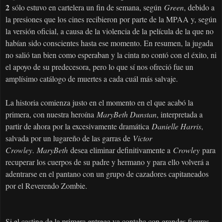
2
sólo estuvo en cartelera un fin de semana, según
Green
, debido a
la presiones que los cines recibieron por parte de la MPAA y, según
la versión oficial, a causa de la violencia de la película de la que no
habían sido conscientes hasta ese momento. En resumen, la jugada
no salió tan bien como esperaban y la cinta no contó con el éxito, ni
el apoyo de su predecesora, pero lo que sí nos ofreció fue un
amplísimo catálogo de muertes a cada cuál más salvaje.
La historia comienza justo en el momento en el que acabó la
primera, con nuestra heroína
MaryBeth Dunstan
, interpretada a
partir de ahora por la excesivamente dramática
Danielle Harris
,
salvada por un lugareño de las garras de
Victor
Crowley
.
MaryBeth
desea eliminar definitivamente a
Crowley
para
recuperar los cuerpos de su padre y hermano y para ello volverá a
adentrarse en el pantano con un grupo de cazadores capitaneados
por el Reverendo Zombie.
Si el casting de la primera entrega ya contaba con grandes figuras