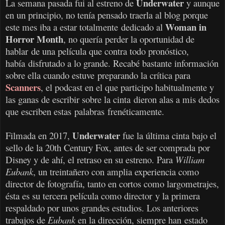
Underwater
La semana pasada fui al estreno de
y aunque
en un principio, no tenía pensado traerla al blog porque
Woman in
este mes iba a estar totalmente dedicado al
Horror Month
, no quería perder la oportunidad de
hablar de una película que contra todo pronóstico,
había disfrutado a lo grande. Recabé bastante información
sobre ella cuando estuve preparando la crítica para
Scanners
, el podcast en el que participo habitualmente y
las ganas de escribir sobre la cinta
dieron alas a mis dedos
que escriben estas palabras
frenéticamente
.
Underwater
Filmada en 2017,
fue la última cinta bajo el
sello de la 20th Century Fox, antes de ser comprada por
Disney y de ahí, el retraso en su estreno. Para
William
Eubank
, un treintañero con amplia experiencia como
director de fotografía, tanto en cortos como largometrajes,
ésta es su tercera película como director y la primera
respaldado por unos grandes estudios. Los anteriores
trabajos de
Eubank
en la dirección, siempre han estado