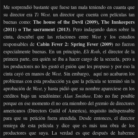
Me sorprendió bastante que fuese tan mala teniendo en cuanta que
su director era
Ti West
. un director que cuenta con películas tan
The house of the Devil (2009), The Innkeepers
buenas como:
(2011) o The sacrament (2013)
. Pero indagando datos sobre la
cinta, descubrí que las relaciones entre
West
y los estudios
Cabin Fever 2: Spring Fever (2009)
responsables de
no fueron
especialmente buenas. En un principio,
Eli Roth
, el director de la
primera parte, era quién se iba a hacer cargo de la secuela, pero a
los productores no les gustó el guión que les propuso y por eso la
cinta cayó en manos de
West
. Sin embargo,
aquí no acabaron los
problemas con esta producción ya que
la película se terminó sin la
aprobación de
West
, y hasta pidió que su nombre apareciese en los
créditos bajo un seudónimo:
Alan Smithee
. Esto no fue posible
porque en ese momento él no era miembro del gremio de directores
americanos (Directors Guild of America), requisito indispensable
para que su petición fuera atendida. Desde entonces, el director
reniega de esta película y dice que es más una obra de los
productores que suya. La verdad es que después de haberme