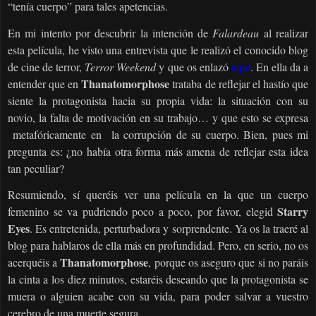
“tenía cuerpo” para tales apetencias.
En mi intento por descubrir la intención de
Falardeau
al realizar
esta película, he visto una entrevista que le realizó el conocido blog
de cine de terror,
Terror Weekend
y que os enlazó
aquí
. En ella da a
Thanatomorphose
entender que en
trataba de reflejar el hastío que
siente la protagonista hacia su propia vida: la situación con su
novio, la falta de motivación en su trabajo… y que esto se expresa
metafóricamente en
la corrupción de su cuerpo. Bien, pues mi
pregunta es: ¿no había otra forma más amena de reflejar esta idea
tan peculiar?
Resumiendo, sí queréis ver una película en la que un cuerpo
Starry
femenino se va pudriendo poco a poco, por favor, elegid
Eyes
. Es entretenida, perturbadora y sorprendente. Ya os la traeré al
blog para hablaros de ella más en profundidad. Pero, en serio, no os
Thanatomorphose
acerquéis a
, porque os aseguro que si no paráis
la cinta a los diez minutos, estaréis deseando que la protagonista se
muera o alguien acabe con su vida, para poder salvar a vuestro
cerebro de una muerte segura.